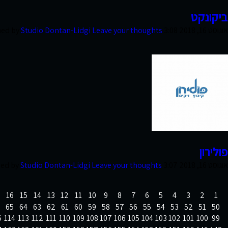
ביקונקט
צרו קשר
אוגוסט 16, 2018 3:08 pm
Leave your thoughts
Studio Dontan-Lidgi
hed by
פולירון
אוגוסט 16, 2018 3:07 pm
Leave your thoughts
Studio Dontan-Lidgi
hed by
16
15
14
13
12
11
10
9
8
7
6
5
4
3
2
1
65
64
63
62
61
60
59
58
57
56
55
54
53
52
51
50
5
114
113
112
111
110
109
108
107
106
105
104
103
102
101
100
99