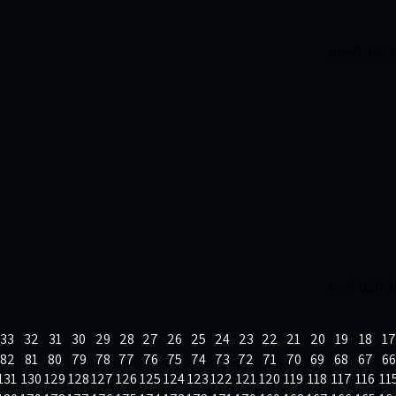
Publis
Publis
33
32
31
30
29
28
27
26
25
24
23
22
21
20
19
18
17
82
81
80
79
78
77
76
75
74
73
72
71
70
69
68
67
66
131
130
129
128
127
126
125
124
123
122
121
120
119
118
117
116
11