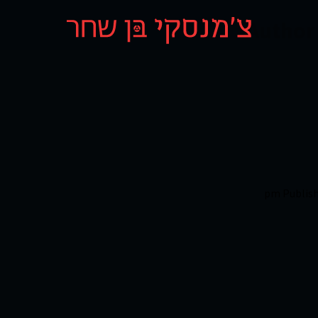
Author 
Publis