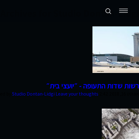
Archives for Studio Dontan-Lidgi
תכנון ערים ואזורים
נדל״ן מניב ומגורים
קמעונאות ומסחר
חוות דעת
רשות שדות התעופה - ״יועצי בית״
אוגוסט 16, 2018 2:42 pm
Leave your thoughts
Studio Dontan-Lidgi
hed by
פרסומים
סקרי שוק
אודות החברה