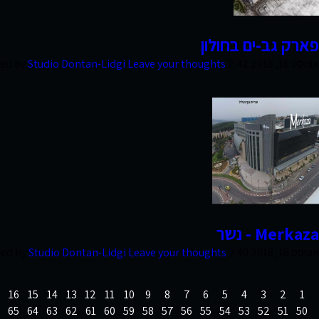
צרו קשר
פארק גב-ים בחולון
אוגוסט 16, 2018 2:42 pm
Leave your thoughts
Studio Dontan-Lidgi
hed by
Merkaza - נשר
אוגוסט 16, 2018 2:40 pm
Leave your thoughts
Studio Dontan-Lidgi
hed by
16
15
14
13
12
11
10
9
8
7
6
5
4
3
2
1
65
64
63
62
61
60
59
58
57
56
55
54
53
52
51
50