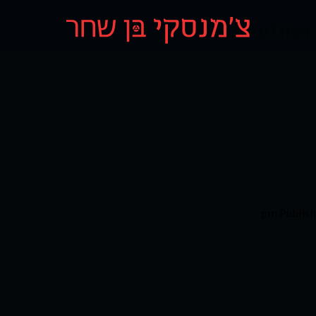
Author 
Publis