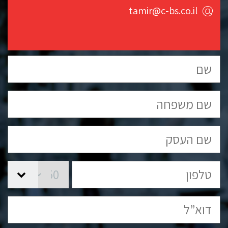
חוות
tamir@c-bs.co.il
דעת
פרסומים
סקרי
שוק
אודות
החברה
צרו
קשר