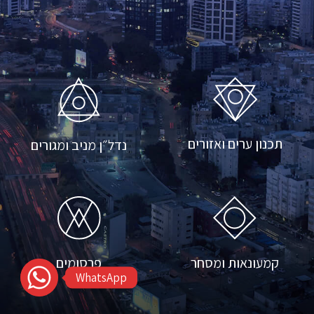
חוות
דעת
פרסומים
סקרי
תכנון ערים ואזורים
נדל״ן מניב ומגורים
שוק
אודות
החברה
פרסומים
קמעונאות ומסחר
WhatsApp
צרו
קשר