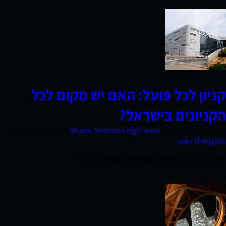
חוות
דעת
פרסומים
קניון לכל פועל: האם יש מקום לכל
הקניונים בישראל?
סקרי
אוגוסט 9, 2018 12:03 pm
Leave
Studio Dontan-Lidgi
Published by
שוק
your thoughts
קניון לכל פועל: האם יש מקום לכל הקניונים בישראל?
אודות
החברה
צרו