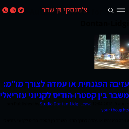
Author Archives for Studio
Dontan-Lidgi
תכנון
ערים
ואזורים
נדל״ן
מניב
עזיבה הפגנתית או עמדה לצורך מו"מ:
ומגורים
משבר בין קסטרו-הודיס לקניוני עזריאלי
אוגוסט 9, 2018 12:04 pm
Leave
Studio Dontan-Lidgi
Published by
your thoughts
קמעונאות
ומסחר
עזיבה הפגנתית או עמדה לצורך מו"מ: משבר בין קסטרו-הודיס לקניוני עזריאלי