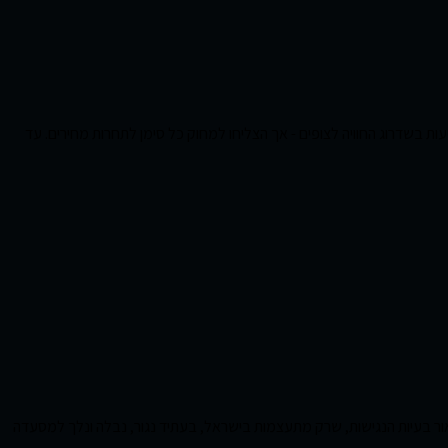
ובבתי הקולנוע מצפים לשבור שיא גם השנה. שלוש הקבוצות הגדולות השולטות ב-82% מענף הקולנוע משקיעות בשדרוג החוויה לצופים - אך הצליחו למחוק כל סימן לתחרות מחירים. עד
לאור בעיות הנגישות, שרק מתעצמות בישראל, בעתיד נגור, נבלה ונלך למסעדה