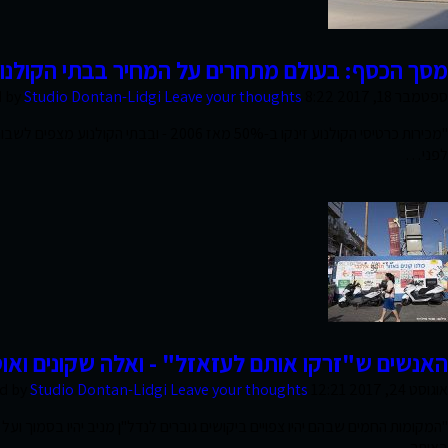
צרו קשר
מסך הכסף: בעולם מתחרים על המחיר בבתי הקולנוע 
ספטמבר 18, 2017 8:22 am
Leave your thoughts
Studio Dontan-Lidgi
d by
לפני…
האנשים ש"זרקו אותם לעזאזל" - ואלה שקונים ואו
אוגוסט 24, 2017 12:21 pm
Leave your thoughts
Studio Dontan-Lidgi
d by
"המקומות החמים שבהם יהיו צפויים ביקושים גוברים לנדל"ן מניב יהיו בסמוך ו
באותה…