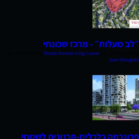
חוות
דעת
״לב מעלות״ - מרכז שכונתי
פרסומים
אוגוסט 16, 2018 3:15 pm
Leave
Studio Dontan-Lidgi
Published by
your thoughts
סקרי
שוק
אודות
החברה
פרוגרמה כלכלית-תכנונית לשטחי
צרו