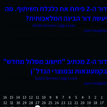
דור ה-Z פיתח את כלכלת השיתוף. מה
חוות
דעת
יעשה דור הבינה המלאכותית?
אוגוסט 17, 2022 9:05 am
Leave
Studio Dontan-Lidgi
Published by
your thoughts
פרסומים
דור ה-Z פיתח את כלכלת השיתוף. מה יעשה דור הבינה המלאכותית?
סקרי
שוק
דור ה-Z מכתיב "חישוב מסלול מחדש"
בקמעונאות ובמוצרי הנדל״ן
אודות
אוגוסט 9, 2022 9:15 am
Leave
Studio Dontan-Lidgi
Published by
החברה
your thoughts
16
15
14
13
12
11
10
9
8
7
6
5
4
3
2
1
צרו
32
31
30
29
28
27
26
25
24
23
22
21
20
19
18
17