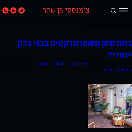
Author Archives for Studio
Dontan-Lidgi
תכנון
במה שוק הסופרמרקטים בבני ברק
ערים
ואזורים
ייחודי?
ספטמבר 6, 2022 12:47 pm
Leave
Studio Dontan-Lidgi
Published by
your thoughts
נדל״ן
מניב
ומגורים
קמעונאות
ומסחר