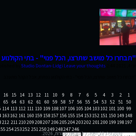
צרו קשר
"תבחרו כל מושב שתרצו, הכל פנוי" - בתי הקולנו
יוני 4, 2021 2:44 pm
Leave your thoughts
Studio Dontan-Lidgi
blished by
"תבחרו כל מושב שתרצו, הכל פנוי" - בתי הקולנוע נפתחו, אבל הקהל מתעכב
16
15
14
13
12
11
10
9
8
7
6
5
4
3
2
1
65
64
63
62
61
60
59
58
57
56
55
54
53
52
51
50
5
114
113
112
111
110
109
108
107
106
105
104
103
102
101
100
99
4
163
162
161
160
159
158
157
156
155
154
153
152
151
150
149
148
3
212
211
210
209
208
207
206
205
204
203
202
201
200
199
198
197
255
254
253
252
251
250
249
248
247
246
פרנק פלג 10, חיפה. כל הזכויות שמורות,
2026.