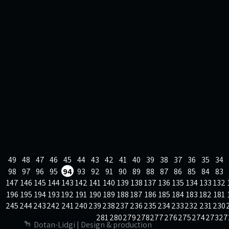
49
48
47
46
45
44
43
42
41
40
39
38
37
36
35
34
98
97
96
95
94
93
92
91
90
89
88
87
86
85
84
83
147
146
145
144
143
142
141
140
139
138
137
136
135
134
133
132
196
195
194
193
192
191
190
189
188
187
186
185
184
183
182
181
245
244
243
242
241
240
239
238
237
236
235
234
233
232
231
230
281
280
279
278
277
276
275
274
273
27
Dotan-Lidgi | Design & production