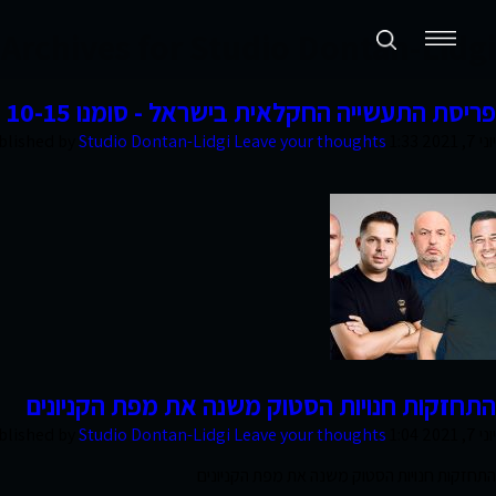
Archives for Studio Dontan-Lidgi
תכנון ערים ואזורים
פריסת התעשייה החקלאית בישראל - סומנו 10-15 מוקדי פעילות באזורים עתירי חקלאות...
יוני 7, 2021 1:33 pm
Leave your thoughts
Studio Dontan-Lidgi
blished by
נדל״ן מניב ומגורים
קמעונאות ומסחר
חוות דעת
פרסומים
התחזקות חנויות הסטוק משנה את מפת הקניונים
סקרי שוק
יוני 7, 2021 1:04 pm
Leave your thoughts
Studio Dontan-Lidgi
blished by
אודות החברה
התחזקות חנויות הסטוק משנה את מפת הקניונים