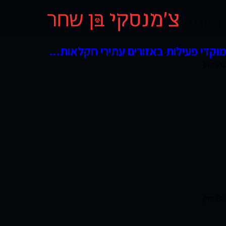
Author 
Pu
Pu