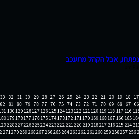
ע נפתחו, אבל הקהל מתעכב
Pu
33
32
31
30
29
28
27
26
25
24
23
22
21
20
19
18
17
82
81
80
79
78
77
76
75
74
73
72
71
70
69
68
67
66
131
130
129
128
127
126
125
124
123
122
121
120
119
118
117
116
11
180
179
178
177
176
175
174
173
172
171
170
169
168
167
166
165
16
229
228
227
226
225
224
223
222
221
220
219
218
217
216
215
214
21
2
271
270
269
268
267
266
265
264
263
262
261
260
259
258
257
256