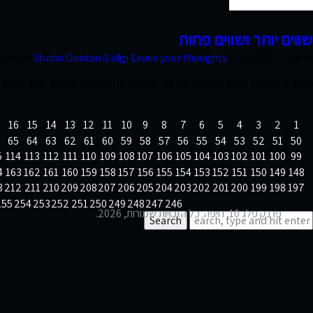
צרו קשר
שווים יותר ושווים פחות
מרץ 25, 2018 10:05 am
Leave your thoughts
Studio Dontan-Lidgi
shed by
שווים יותר ושווים פחות: השקעה של 6,700 שקל בתושב בת"א, 791 שקל בביתר עילית
16
15
14
13
12
11
10
9
8
7
6
5
4
3
2
1
65
64
63
62
61
60
59
58
57
56
55
54
53
52
51
50
5
114
113
112
111
110
109
108
107
106
105
104
103
102
101
100
99
4
163
162
161
160
159
158
157
156
155
154
153
152
151
150
149
148
3
212
211
210
209
208
207
206
205
204
203
202
201
200
199
198
197
255
254
253
252
251
250
249
248
247
246
פרנק פלג 10, חיפה. כל הזכויות שמורות,
2026.
Search