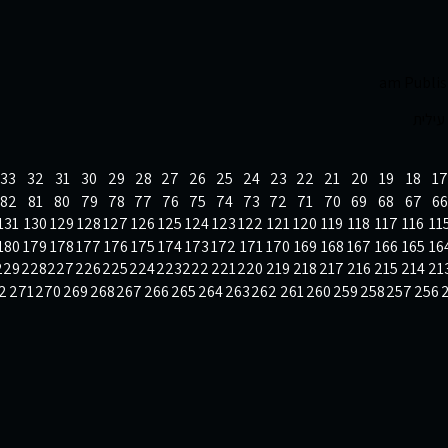
Publi
33
32
31
30
29
28
27
26
25
24
23
22
21
20
19
18
17
82
81
80
79
78
77
76
75
74
73
72
71
70
69
68
67
66
131
130
129
128
127
126
125
124
123
122
121
120
119
118
117
116
11
180
179
178
177
176
175
174
173
172
171
170
169
168
167
166
165
16
229
228
227
226
225
224
223
222
221
220
219
218
217
216
215
214
21
2
271
270
269
268
267
266
265
264
263
262
261
260
259
258
257
256