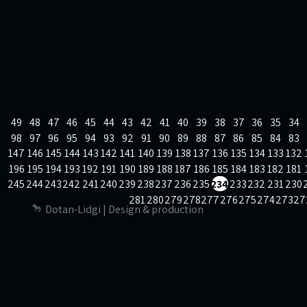
49
48
47
46
45
44
43
42
41
40
39
38
37
36
35
34
98
97
96
95
94
93
92
91
90
89
88
87
86
85
84
83
147
146
145
144
143
142
141
140
139
138
137
136
135
134
133
132
196
195
194
193
192
191
190
189
188
187
186
185
184
183
182
181
245
244
243
242
241
240
239
238
237
236
235
234
233
232
231
230
281
280
279
278
277
276
275
274
273
27
Dotan-Lidgi | Design & production