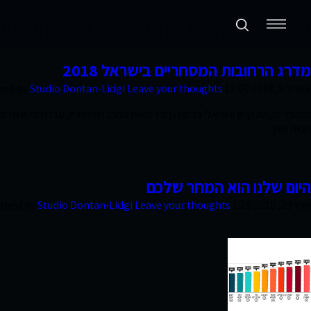
Archives for Studio Dontan-Lidgi
תכנון ערים ואזורים
מדרג הרחובות המסחריים בישראל 2018
אפריל 9, 2018 12:00 pm
Leave your thoughts
Studio Dontan-Lidgi
hed by
נדל״ן מניב ומגורים
ממועד הקמת קניון עזריאלי ברמת גן וכל מאות המרכזים אחריו, עברו הלקוחות ממ
חנייה זמין…
קמעונאות ומסחר
חוות דעת
היום שלנו הוא המחר שלכם
מרץ 29, 2018 1:26 pm
Leave your thoughts
Studio Dontan-Lidgi
ished by
פרסומים
סקרי שוק
אודות החברה