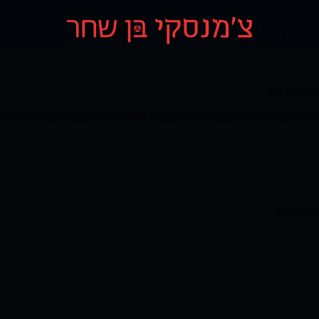
Author 
Publis
רכזי הערים אל הקניונים הגדולים (עשרות אלפי מ"ר של שטחי מסחר, בילוי ושיר
Publ