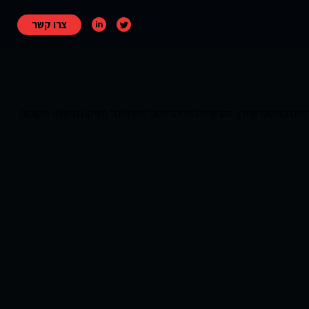
צרו קשר
ותים במקום אחד). הקניונים המנוהלים וה"ממוזגים" סיפקו גם היצע מקומות