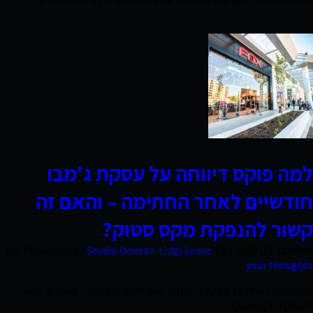
החנויות סגורות - והקניונים ממציאים את עצמם מחדש בעזרת משלוחים
חוות
דעת
פרסומים
סקרי
למה פוקס דיווחה על עסקת ג'מבו
שוק
חודשיים לאחר החתימה – והאם זה
קשור להנפקת מקס סטוק?
אודות
ספטמבר 17, 2020 3:13 pm
Leave
Studio Dontan-Lidgi
Published by
החברה
your thoughts
למה פוקס דיווחה על עסקת ג'מבו חודשיים לאחר החתימה – והאם זה קשור
להנפקת מקס סטוק?
צרו