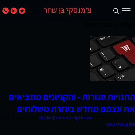
Author Archives for Studio
Dontan-Lidgi
תכנון
ערים
ואזורים
נדל״ן
מניב
ומגורים
החנויות סגורות - והקניונים ממציאים
את עצמם מחדש בעזרת משלוחים
קמעונאות
אוקטובר 1, 2020 11:22 pm
Leave
Studio Dontan-Lidgi
Published by
ומסחר
your thoughts