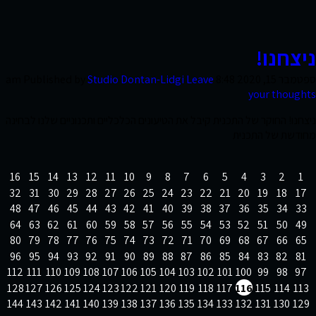
קשר
ניצחנו!
ספטמבר 15, 2020 8:48 am
Leave
Studio Dontan-Lidgi
Published by
your thoughts
ניצחנו! החוקר של התכנית קיבל את הטיעונים הכלכליים ותכנוניים שלנו לבחינה
מחודשת של התכנית
16
15
14
13
12
11
10
9
8
7
6
5
4
3
2
1
32
31
30
29
28
27
26
25
24
23
22
21
20
19
18
17
48
47
46
45
44
43
42
41
40
39
38
37
36
35
34
33
64
63
62
61
60
59
58
57
56
55
54
53
52
51
50
49
80
79
78
77
76
75
74
73
72
71
70
69
68
67
66
65
96
95
94
93
92
91
90
89
88
87
86
85
84
83
82
81
112
111
110
109
108
107
106
105
104
103
102
101
100
99
98
97
128
127
126
125
124
123
122
121
120
119
118
117
116
115
114
113
144
143
142
141
140
139
138
137
136
135
134
133
132
131
130
129