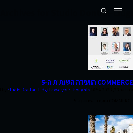
Archives for Studio Dontan-Lidgi
תכנון ערים ואזורים
נדל״ן מניב ומגורים
קמעונאות ומסחר
חוות דעת
COMMERCE הוועידה השנתית ה-5
פברואר 23, 2023 10:54 am
Leave your thoughts
Studio Dontan-Lidgi
d by
פרסומים
COMMERCE הוועידה השנתית ה-5
סקרי שוק
אודות החברה