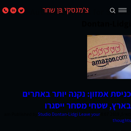
Author Archives for Studio
Dontan-Lidgi
תכנון
ערים
ואזורים
נדל״ן
מניב
ומגורים
כניסת אמזון: נקנה יותר באתרים
בארץ, שטחי מסחר ייסגרו
קמעונאות
ומסחר
מאי 5, 2019 8:07 am
Leave your
Studio Dontan-Lidgi
Published by
thoughts