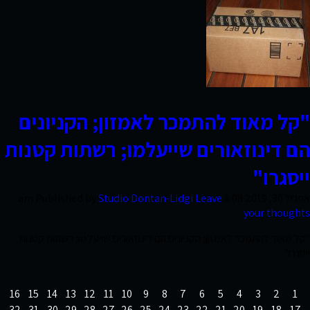
"קל מאוד להתמכר לאמזון; הקניונים
הם דינוזאורים שייעלמו; רשתות קטנות
ייסגרו"
אפריל 30, 2019 8:08 am
Leave
Studio Dontan-Lidgi
Published by
your thoughts
"קל מאוד להתמכר לאמזון; הקניונים הם דינוזאורים שייעלמו; רשתות קטנות
ייסגרו"
16
15
14
13
12
11
10
9
8
7
6
5
4
3
2
1
32
31
30
29
28
27
26
25
24
23
22
21
20
19
18
17