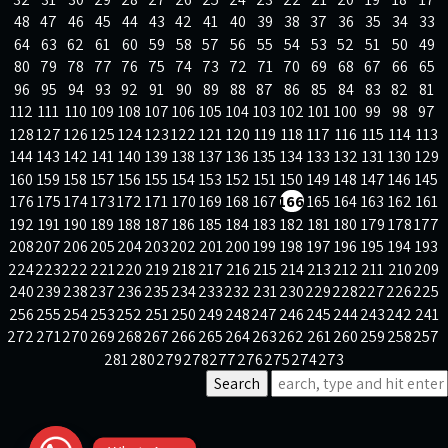
48
47
46
45
44
43
42
41
40
39
38
37
36
35
34
33
64
63
62
61
60
59
58
57
56
55
54
53
52
51
50
49
80
79
78
77
76
75
74
73
72
71
70
69
68
67
66
65
96
95
94
93
92
91
90
89
88
87
86
85
84
83
82
81
112
111
110
109
108
107
106
105
104
103
102
101
100
99
98
97
128
127
126
125
124
123
122
121
120
119
118
117
116
115
114
113
144
143
142
141
140
139
138
137
136
135
134
133
132
131
130
129
160
159
158
157
156
155
154
153
152
151
150
149
148
147
146
145
176
175
174
173
172
171
170
169
168
167
166
165
164
163
162
161
192
191
190
189
188
187
186
185
184
183
182
181
180
179
178
177
208
207
206
205
204
203
202
201
200
199
198
197
196
195
194
193
224
223
222
221
220
219
218
217
216
215
214
213
212
211
210
209
240
239
238
237
236
235
234
233
232
231
230
229
228
227
226
225
256
255
254
253
252
251
250
249
248
247
246
245
244
243
242
241
272
271
270
269
268
267
266
265
264
263
262
261
260
259
258
257
281
280
279
278
277
276
275
274
273
Search