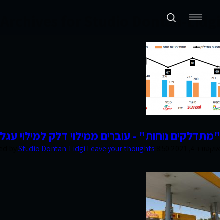
Archives for Studio Dontan-Lidgi
תכנון ערים ואזורים
נדל״ן מניב ומגורים
קמעונאות ומסחר
חוות דעת
"מתדלקים נוחות" - עוברים ממילוי דלק למילוי עג
אוקטובר 4, 2021 8:50 am
Leave your thoughts
Studio Dontan-Lidgi
ed by
פרסומים
סקרי שוק
אודות החברה