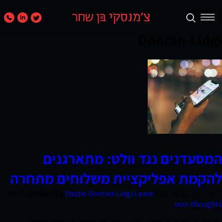
Author Archives for Studio
Dontan-Lidgi
תכנון
ערים
ואזורים
נדל״ן
מניב
ומגורים
המסעדנים נגד וולט: מתארגנים
להקמת אפליקציית משלוחים מתחרה
קמעונאות
דצמבר 22, 2020 9:07 pm
Leave
Studio Dontan-Lidgi
Published by
ומסחר
your thoughts