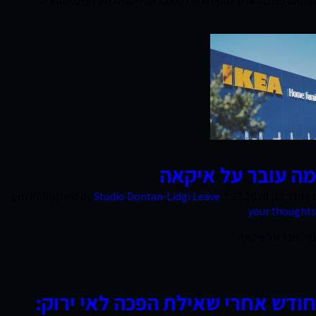
המסעדנים נגד וולט: מתארגנים להקמת אפליקציית משלוחים מתחרה
חוות
דעת
פרסומים
סקרי
מה עובר על איקאה
שוק
דצמבר 13, 2020 7:23 pm
Leave
Studio Dontan-Lidgi
Published by
your thoughts
מה עובר על איקאה
אודות
החברה
חודש אחרי שאילת הפכה לאי ירוק:
צרו