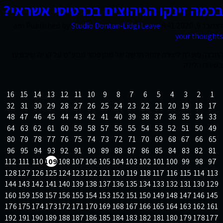
בכמה זינקו הגיהוצים בכרטיסי אשראי?
קשר
דצמבר 9, 2020 9:41 am
Leave
Studio Dontan-Lidgi
Published by
your thoughts
החברה פועלת ליצירת יוזמה חדשה של מתן פטור ממע"מ על קניות שיבוצעו
בשעות הלילה
16
15
14
13
12
11
10
9
8
7
6
5
4
3
2
1
32
31
30
29
28
27
26
25
24
23
22
21
20
19
18
17
48
47
46
45
44
43
42
41
40
39
38
37
36
35
34
33
64
63
62
61
60
59
58
57
56
55
54
53
52
51
50
49
80
79
78
77
76
75
74
73
72
71
70
69
68
67
66
65
96
95
94
93
92
91
90
89
88
87
86
85
84
83
82
81
112
111
110
109
108
107
106
105
104
103
102
101
100
99
98
97
128
127
126
125
124
123
122
121
120
119
118
117
116
115
114
113
144
143
142
141
140
139
138
137
136
135
134
133
132
131
130
129
160
159
158
157
156
155
154
153
152
151
150
149
148
147
146
145
176
175
174
173
172
171
170
169
168
167
166
165
164
163
162
161
192
191
190
189
188
187
186
185
184
183
182
181
180
179
178
177