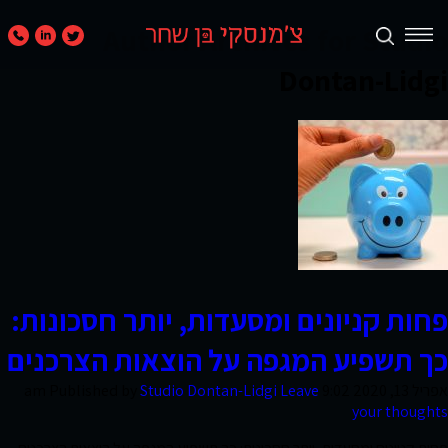
Author Archives for Studio
Dontan-Lidgi
תכנון
ערים
ואזורים
נדל״ן
מניב
ומגורים
פחות קניונים ומסעדות, יותר חסכונות:
כך תשפיע המגפה על הוצאות הצרכנים
קמעונאות
אפריל 13, 2020 9:02 am
Leave
Studio Dontan-Lidgi
Published by
ומסחר
your thoughts