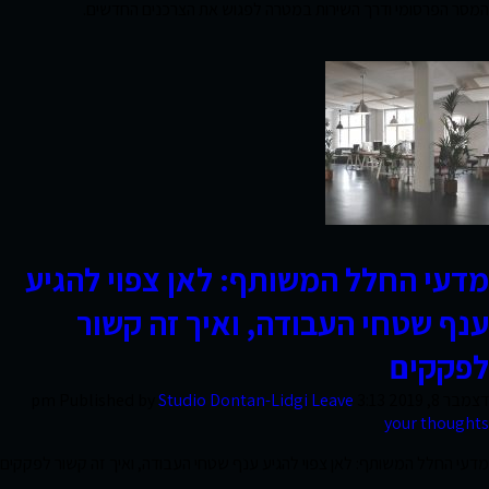
המסר הפרסומי ודרך השירות במטרה לפגוש את הצרכנים החדשים.
חוות
דעת
פרסומים
סקרי
מדעי החלל המשותף: לאן צפוי להגיע
שוק
ענף שטחי העבודה, ואיך זה קשור
לפקקים
אודות
החברה
דצמבר 8, 2019 3:13 pm
Leave
Studio Dontan-Lidgi
Published by
your thoughts
מדעי החלל המשותף: לאן צפוי להגיע ענף שטחי העבודה, ואיך זה קשור לפקקים
צרו