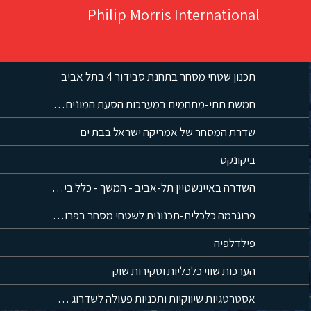
Philip Morris International
תכנון שטחי מסחר בתחנת סבידור 4 בתל אביב
חמשת תתי-מתחמים במערכות הסעת המונים בירושלים
שדרת המסחר של אמריקה ישראל בבת ים
ביקונקט
השדרה באיינשטיין תל-אביב - המשך - כלל ביטוח
פרוגרמה כלכלית-תכנונית לשטחי מסחר בפרויקט התחדשות עירונית במתחם קהילת קנדה
פילדלפיה
הערכות שווי כלכליות וסקירות שוק
אסטרטגיות שיווקיות ותכניות פעולה לשדרוג מרכזים קיימים