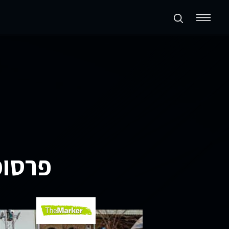
תכנון ערים ואזורים
נדל״ן מניב ומגורים
קמעונאות ומסחר
חוות דעת
פרסומ
פרסומים
סקרי שוק
אודות החברה