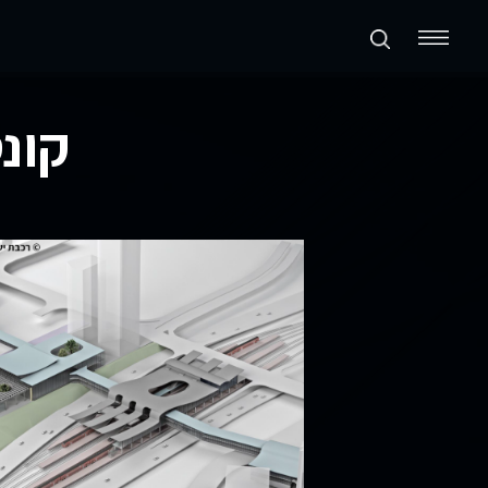
תכנון ערים ואזורים
קונ
נדל״ן מניב ומגורים
קמעונאות ומסחר
חוות דעת
פרסומים
סקרי שוק
אודות החברה