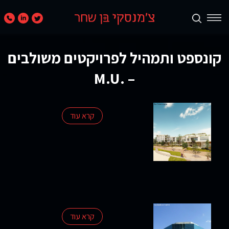
תכנון
קונספט ותמהיל לפרויקטים משולבים
ערים
ואזורים
– .M.U
נדל״ן
מניב
קרא עוד
ומגורים
קמעונאות
ומסחר
חוות
דעת
קרא עוד