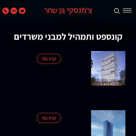
תכנון
ערים
קונספט ותמהיל למבני משרדים
ואזורים
נדל״ן
קרא עוד
מניב
ומגורים
קמעונאות
ומסחר
חוות
קרא עוד
דעת