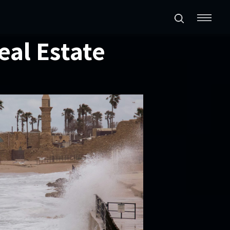
eal Estate
תכנון ערים ואזורים
נדל״ן מניב ומגורים
קמעונאות ומסחר
חוות דעת
פרסומים
סקרי שוק
אודות החברה