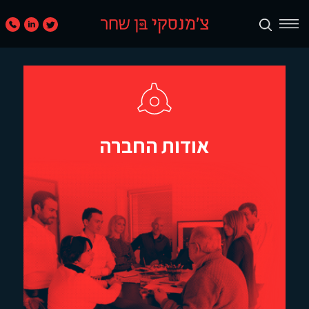
תכנון
ערים
ואזורים
אודות החברה
נדל״ן
מניב
ומגורים
קמעונאות
ומסחר
חוות
דעת