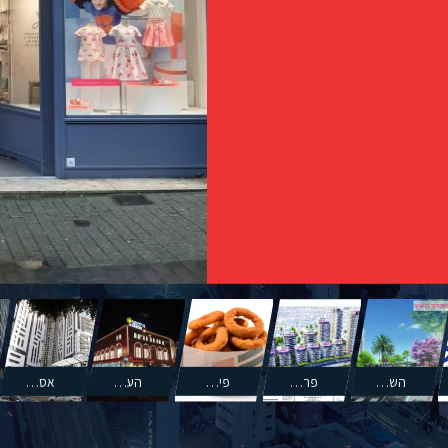
השדרה באיינשטיין תל-אביב - המשך - כלל ביטוח
פרוגרמה כלכלית-תכנונית לשטחי מסחר בפרויקט התחדשות עירונית במתחם קהילת קנדה
פילדלפיה
הערכות שווי כלכליות וסקירות שוק
אסטרטגיות שיווקיות ותכניות פעולה לשדרוג מרכזים קיימים