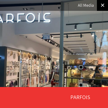
✕
All Media
PARFOIS