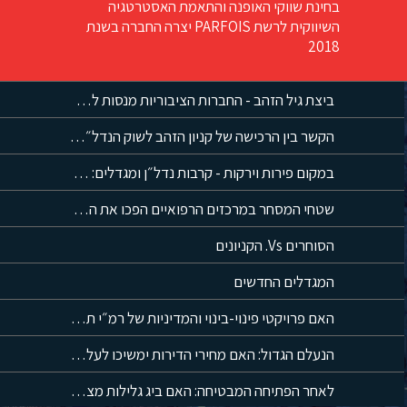
בחינת שווקי האופנה והתאמת האסטרטגיה
השיווקית לרשת PARFOIS יצרה החברה בשנת
2018
ביצת גיל הזהב - החברות הציבוריות מנסות לתפוס נתח משוק הדיור המוגן
הקשר בין הרכישה של קניון הזהב לשוק הנדל״ן המסחרי שמחשב מסלול מחדש
במקום פירות וירקות - קרבות נדל״ן ומגדלים: המהפך של שוק מחנה יהודה
שטחי המסחר במרכזים הרפואיים הפכו את המטופלים לקהל שבוי
הסוחרים Vs. הקניונים
המגדלים החדשים
האם פרויקטי פינוי-בינוי והמדיניות של רמ״י תורמים למשבר?
הנעלם הגדול: האם מחירי הדירות ימשיכו לעלות?
לאחר הפתיחה המבטיחה: האם ביג גלילות מצליח לספק את הסחורה?