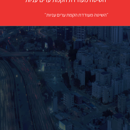
״השיטה מעודדת הקמת ערים עניות״