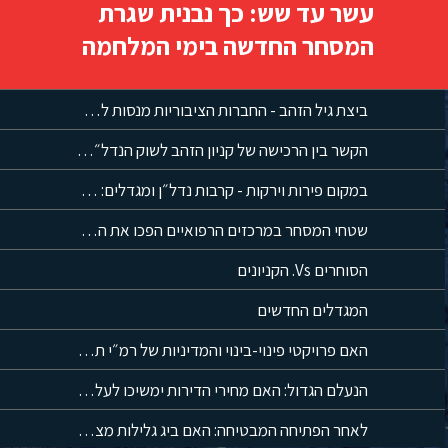
עשר עד שש: כך נבנית שגרת
המסחר החדשה בימי המלחמה
ביצת גיל הזהב - החברות הציבוריות מנסות לתפוס נתח משוק הדיור המוגן
הקשר בין הרכישה של קניון הזהב לשוק הנדל״ן המסחרי שמחשב מסלול מחדש
במקום פירות וירקות - קרבות נדל״ן ומגדלים: המהפך של שוק מחנה יהודה
שטחי המסחר במרכזים הרפואיים הפכו את המטופלים לקהל שבוי
הסוחרים Vs. הקניונים
המגדלים החדשים
האם פרויקטי פינוי-בינוי והמדיניות של רמ״י תורמים למשבר?
הנעלם הגדול: האם מחירי הדירות ימשיכו לעלות?
לאחר הפתיחה המבטיחה: האם ביג גלילות מצליח לספק את הסחורה?