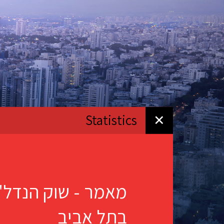
Statistics
✕
מאמר - שוק הנדל"ן
בתל אביב