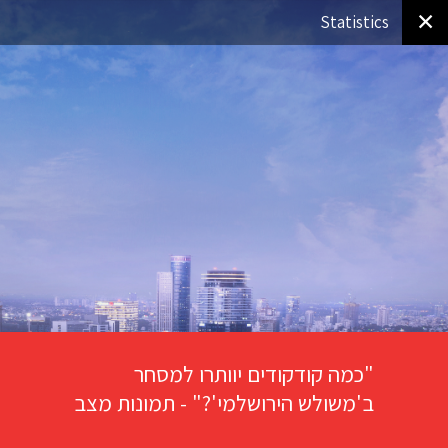
✕
Statistics
"כמה קודקודים יוותרו למסחר
ב'משולש הירושלמי'?" - תמונות מצב