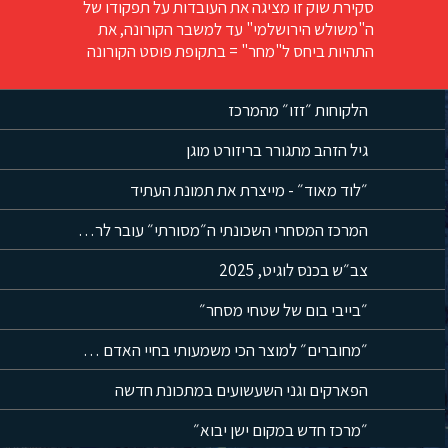
סקירת שוק זו מציגה את העובדות על תפקודו של
ה"משולש הירושלמי" עד למשבר הקורונה, את
התהיות ביחס ל"מחר" = בתקופת פוסט הקורונה
הלקוחות ״זזו״ מהמרכז
גיל הזהב מתגורר בריזורט מוגן
״לוד מאוד״ - מייצרת את תמונת העתיד
המרכז המסחרי השכונתי ה״מסורתי״ עובר לרחובות
צב״ש בכנס לוגיט, 2025
״בייבי בום של שטחי מסחר״
״מחוברים״ למוצר הכי משמעותי בחיי האדם = הנייד
הפארקים וגני השעשועים במתכונת חדשה
״מרכז חדש במקום ישן יבוא״