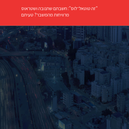
"זה טוטאל־לוס": חשבתם שתנובה ושטראוס
מרוויחות מהמשבר? טעיתם