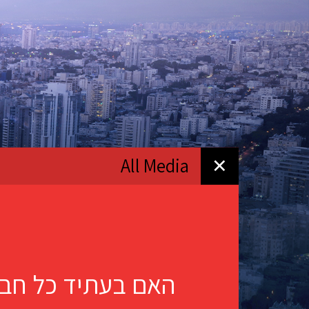
All Media
✕
האם בעתיד כל חב