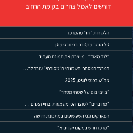
דורשים לאכול צהרים בקומת הרחוב
הלקוחות ״זזו״ מהמרכז
גיל הזהב מתגורר בריזורט מוגן
״לוד מאוד״ - מייצרת את תמונת העתיד
המרכז המסחרי השכונתי ה״מסורתי״ עובר לרחובות
צב״ש בכנס לוגיט, 2025
״בייבי בום של שטחי מסחר״
״מחוברים״ למוצר הכי משמעותי בחיי האדם = הנייד
הפארקים וגני השעשועים במתכונת חדשה
״מרכז חדש במקום ישן יבוא״