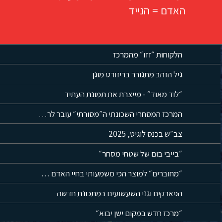
האדם = הנייד
הלקוחות ״זזו״ מהמרכז
גיל הזהב מתגורר בריזורט מוגן
״לוד מאוד״ - מייצרת את תמונת העתיד
המרכז המסחרי השכונתי ה״מסורתי״ עובר לרחובות
צב״ש בכנס לוגיט, 2025
״בייבי בום של שטחי מסחר״
״מחוברים״ למוצר הכי משמעותי בחיי האדם = הנייד
הפארקים וגני השעשועים במתכונת חדשה
״מרכז חדש במקום ישן יבוא״