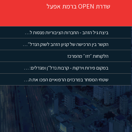
שדרת OPEN ברמת אפעל
ביצת גיל הזהב - החברות הציבוריות מנסות לתפוס נתח משוק הדיור המוגן
הקשר בין הרכישה של קניון הזהב לשוק הנדל״ן המסחרי שמחשב מסלול מחדש
הלקוחות ״זזו״ מהמרכז
במקום פירות וירקות - קרבות נדל״ן ומגדלים: המהפך של שוק מחנה יהודה
שטחי המסחר במרכזים הרפואיים הפכו את המטופלים לקהל שבוי